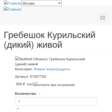
Перейти
к
основному
содержанию
Toggl
navig
Гребешок Курильский
(дикий) живой
Категория:
Живые морепродукты
Артикул: 51527724
500 ₽ (шт)
Количество
-
+